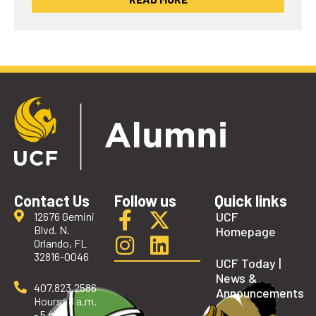
Contact Us
Follow us
Quick links
UCF
12676 Gemini
Blvd. N.
Homepage
Orlando, FL
32816-0046
UCF Today |
News &
407.823.2586
Announcements
Hours: 8 a.m.
- 5 p.m.